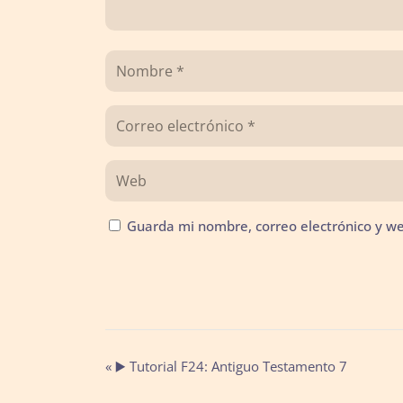
Guarda mi nombre, correo electrónico y w
Navegación
«
▶️ Tutorial F24: Antiguo Testamento 7
del