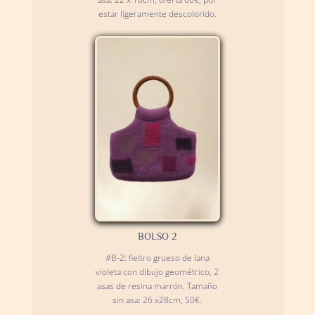
estar ligeramente descolorido.
BOLSO 2
#B-2: fieltro grueso de lana
violeta con dibujo geométrico, 2
asas de resina marrón. Tamaño
sin asa: 26 x28cm; 50€.