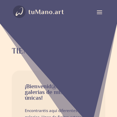
TIENDA
¡Bienvenid@s a las
galerías de mis piezas
únicas!
Encontraréis aquí diferentes