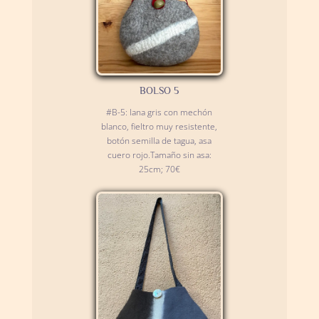
BOLSO 5
#B-5: lana gris con mechón
blanco, fieltro muy resistente,
botón semilla de tagua, asa
cuero rojo.Tamaño sin asa:
25cm; 70€