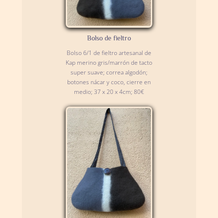
Bolso de fieltro
Bolso 6/1 de fieltro artesanal de
Kap merino gris/marrón de tacto
super suave; correa algodón;
botones nácar y coco, cierre en
medio; 37 x 20 x 4cm; 80€