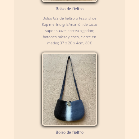
Bolso de fieltro
Bolso 6/2 de fieltro artesanal de
Kap merino gris/marrón de tacto
super suave; correa algodón;
botones nácar y coco, cierre en
medio; 37 x 20 x 4cm; 80€
Bolso de fieltro