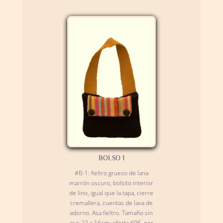
BOLSO 1
#B-1: fieltro grueso de lana
marrón oscuro, bolsito interior
de lino, igual que la tapa, cierre
cremallera, cuentas de lava de
adorno. Asa fieltro. Tamaño sin
asa: 22 x 16cm; oferta 60€, por