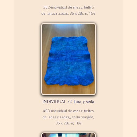
#E2-individual de mesa: fieltro
de lanas rizadas, 35 x 28cm; 15€
INDIVIDUAL /2, lana y seda
#E3-individual de mesa: fieltro
de lanas rizadas,, seda pongée,
35 x 28cm; 18€