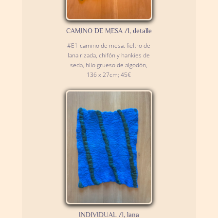
CAMINO DE MESA /1, detalle
#E1-camino de mesa: fieltro de
lana rizada, chifón y hankies de
seda, hilo grueso de algodón,
136 x 27cm; 45€
INDIVIDUAL /1, lana