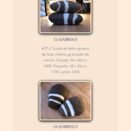
GUIJARROS/1
#CP-2: funda de fieltro grueso
de lana; relleno, granulado de
corcho. Grande: 56 x 40cm;
180€. Pequeño: 48 x 35cm,
170€. Juntos 330€
GUIJARROS/2