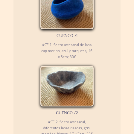
CUENCO /1
#CF-1: fieltro artesanal de lana
cap merino, azul y turquesa, 16
x 8cm; 30€
CUENCO /2
#CF-2: fieltro artesanal,
diferentes lanas rizadas, gris,
marrón y blanco, 17 x 7cm; 25€