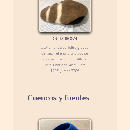
GUIJARROS/4
#CP-2: funda de fieltro grueso
de lana; relleno, granulado de
corcho. Grande: 56 x 40cm;
180€. Pequeño: 48 x 35cm,
170€. Juntos 330€
Cuencos y fuentes