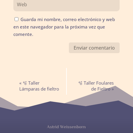
Guarda mi nombre, correo electrónico y web
en este navegador para la próxima vez que
comente.
Navegación
«
🫧 Taller
🫧 Taller Foulares
del
Lámparas de fieltro
de Fieltro
»
Evento
Astrid Weissenborn