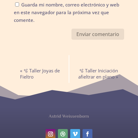
Guarda mi nombre, correo electrónico y web
en este navegador para la próxima vez que
comente.
Navegación
«
🫧 Taller Joyas de
🫧 Taller Iniciación
del
Fieltro
afieltrar en plano
»
Evento
Astrid Weissenborn